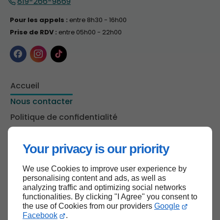
819-266-9869
Pour les appels :
entre 8h30 - 16h00
Prise de RDV :
entre 05h00 - 22h00
Accueil
Nous contacter
Politique de confidentialité
Plan du site
Your privacy is our priority
We use Cookies to improve user experience by
Haut de page
personalising content and ads, as well as
analyzing traffic and optimizing social networks
functionalities. By clicking "I Agree" you consent to
the use of Cookies from our providers
Google
Facebook
.